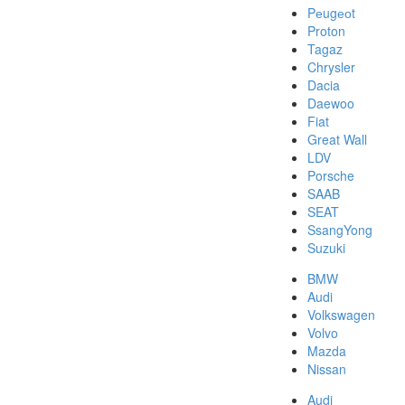
Pеugеоt
Proton
Tagaz
Chrysler
Dacia
Daewoo
Fiat
Great Wall
LDV
Porsche
SAAB
SEAT
SsangYong
Suzuki
BMW
Audi
Volkswagen
Volvo
Mazda
Nissan
Audi