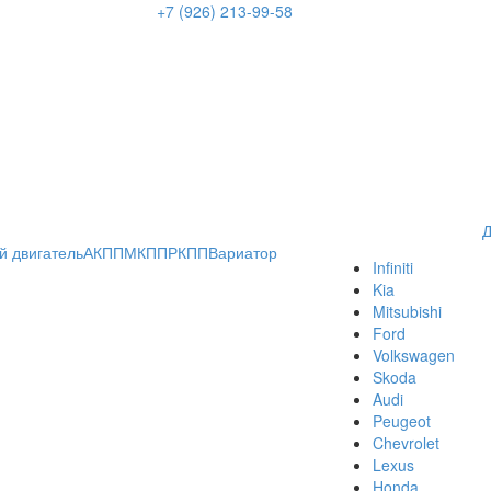
+7 (926) 213-99-58
Д
й двигатель
АКПП
МКПП
РКПП
Вариатор
Infiniti
Kia
Mitsubishi
Ford
Volkswagen
Skoda
Audi
Peugeot
Chevrolet
Lexus
Honda