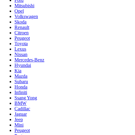
Ford
Mitsubishi
Opel
Volkswagen
Skoda
Renault
Citroen
Peugeot
Toyota
Lexus
Nissan
Mercedes-Benz
Hyundai
Kia
Mazda
Subaru
Honda
Infiniti
Ssang Yong
BMW
Cadillac
Jaguar
Jeep
Mini
Pеugеоt