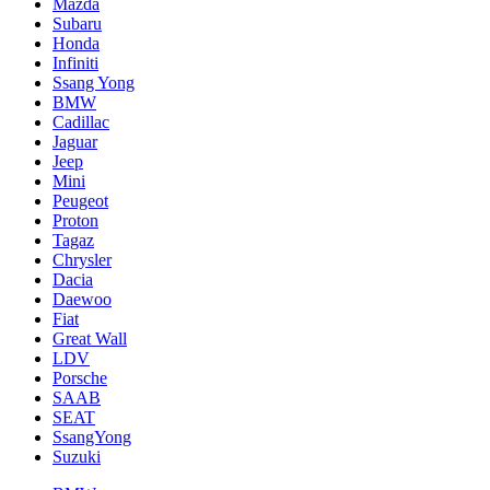
Mazda
Subaru
Honda
Infiniti
Ssang Yong
BMW
Cadillac
Jaguar
Jeep
Mini
Pеugеоt
Proton
Tagaz
Chrysler
Dacia
Daewoo
Fiat
Great Wall
LDV
Porsche
SAAB
SEAT
SsangYong
Suzuki