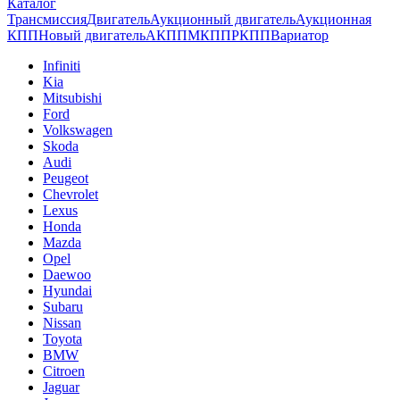
Каталог
Трансмиссия
Двигатель
Аукционный двигатель
Аукционная
КПП
Новый двигатель
АКПП
МКПП
РКПП
Вариатор
Infiniti
Kia
Mitsubishi
Ford
Volkswagen
Skoda
Audi
Peugeot
Chevrolet
Lexus
Honda
Mazda
Opel
Daewoo
Hyundai
Subaru
Nissan
Toyota
BMW
Citroen
Jaguar