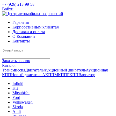
+7 (926) 213-99-58
Войти
Гарантия
Корпоративным клиентам
Доставка и оплата
О Компании
Контакты
Заказать звонок
Каталог
Трансмиссия
Двигатель
Аукционный двигатель
Аукционная
КПП
Новый двигатель
АКПП
МКПП
РКПП
Вариатор
Infiniti
Kia
Mitsubishi
Ford
Volkswagen
Skoda
Audi