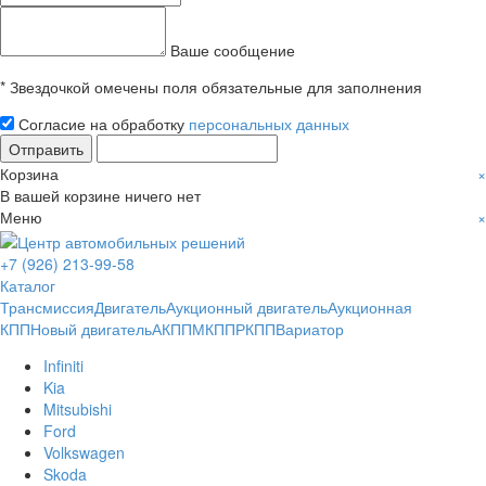
Ваше сообщение
* Звездочкой омечены поля обязательные для заполнения
Согласие на обработку
персональных данных
Отправить
Корзина
×
В вашей корзине ничего нет
Меню
×
+7 (926) 213-99-58
Каталог
Трансмиссия
Двигатель
Аукционный двигатель
Аукционная
КПП
Новый двигатель
АКПП
МКПП
РКПП
Вариатор
Infiniti
Kia
Mitsubishi
Ford
Volkswagen
Skoda