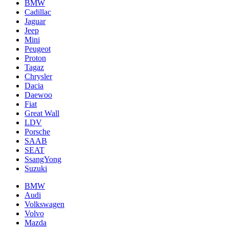
BMW
Cadillac
Jaguar
Jeep
Mini
Pеugеоt
Proton
Tagaz
Chrysler
Dacia
Daewoo
Fiat
Great Wall
LDV
Porsche
SAAB
SEAT
SsangYong
Suzuki
BMW
Audi
Volkswagen
Volvo
Mazda