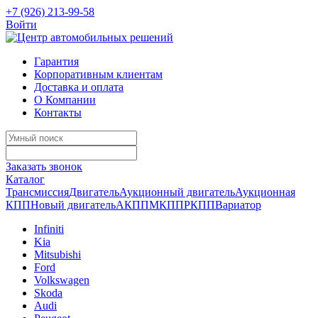
+7 (926) 213-99-58
Войти
Гарантия
Корпоративным клиентам
Доставка и оплата
О Компании
Контакты
Заказать звонок
Каталог
Трансмиссия
Двигатель
Аукционный двигатель
Аукционная
КПП
Новый двигатель
АКПП
МКПП
РКПП
Вариатор
Infiniti
Kia
Mitsubishi
Ford
Volkswagen
Skoda
Audi