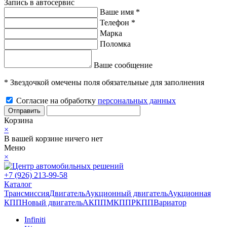
Запись в автосервис
Ваше имя *
Телефон *
Марка
Поломка
Ваше сообщение
* Звездочкой омечены поля обязательные для заполнения
Согласие на обработку
персональных данных
Отправить
Корзина
×
В вашей корзине ничего нет
Меню
×
+7 (926) 213-99-58
Каталог
Трансмиссия
Двигатель
Аукционный двигатель
Аукционная
КПП
Новый двигатель
АКПП
МКПП
РКПП
Вариатор
Infiniti