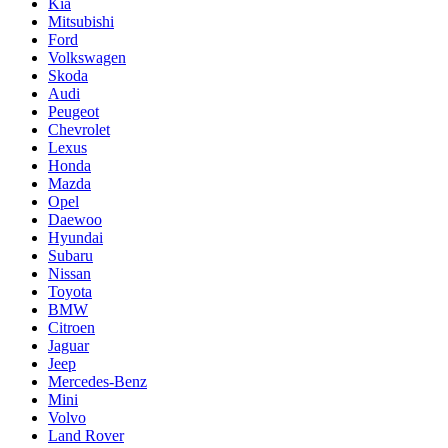
Kia
Mitsubishi
Ford
Volkswagen
Skoda
Audi
Peugeot
Chevrolet
Lexus
Honda
Mazda
Opel
Daewoo
Hyundai
Subaru
Nissan
Toyota
BMW
Citroen
Jaguar
Jeep
Mercedes-Benz
Mini
Volvo
Land Rover