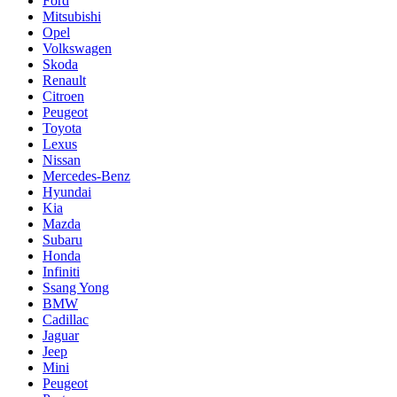
Ford
Mitsubishi
Opel
Volkswagen
Skoda
Renault
Citroen
Peugeot
Toyota
Lexus
Nissan
Mercedes-Benz
Hyundai
Kia
Mazda
Subaru
Honda
Infiniti
Ssang Yong
BMW
Cadillac
Jaguar
Jeep
Mini
Pеugеоt