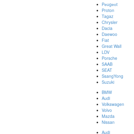
Pеugеоt
Proton
Tagaz
Chrysler
Dacia
Daewoo
Fiat
Great Wall
LDV
Porsche
SAAB
SEAT
SsangYong
Suzuki
BMW
Audi
Volkswagen
Volvo
Mazda
Nissan
Audi