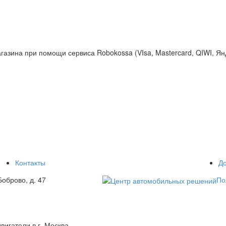
газина при помощи сервиса Robokossa (VIsa, Mastercard, QIWI, Ян
Контакты
До
оброво, д. 47
По
гатели в г. Москва