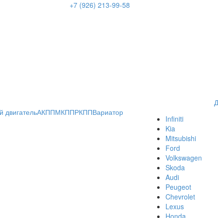
+7 (926) 213-99-58
Д
й двигатель
АКПП
МКПП
РКПП
Вариатор
Infiniti
Kia
Mitsubishi
Ford
Volkswagen
Skoda
Audi
Peugeot
Chevrolet
Lexus
Honda