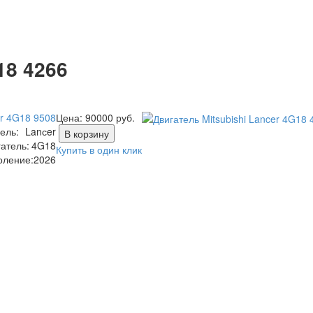
18 4266
er 4G18 9508
Цена:
90000
руб.
ель:
Lanсer
В корзину
атель:
4G18
Купить в один клик
оление:
2026