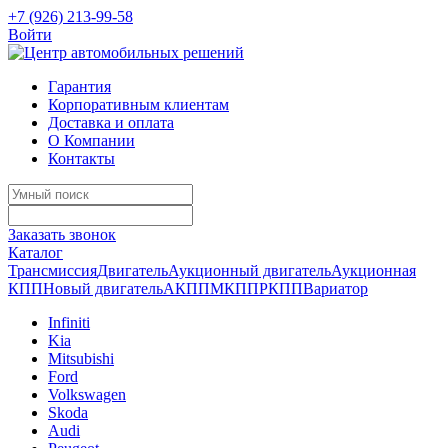
+7 (926) 213-99-58
Войти
Гарантия
Корпоративным клиентам
Доставка и оплата
О Компании
Контакты
Заказать звонок
Каталог
Трансмиссия
Двигатель
Аукционный двигатель
Аукционная
КПП
Новый двигатель
АКПП
МКПП
РКПП
Вариатор
Infiniti
Kia
Mitsubishi
Ford
Volkswagen
Skoda
Audi