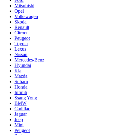
Ford
Mitsubishi
Opel
Volkswagen
Skoda
Renault
Citroen
Peugeot
Toyota
Lexus
Nissan
Mercedes-Benz
Hyundai
Kia
Mazda
Subaru
Honda
Infiniti
Ssang Yong
BMW
Cadillac
Jaguar
Jeep
Mini
Pеugеоt