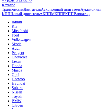
+7 (926) 213-99-58
Каталог
Трансмиссия
Двигатель
Аукционный двигатель
Аукционная
КПП
Новый двигатель
АКПП
МКПП
РКПП
Вариатор
Infiniti
Kia
Mitsubishi
Ford
Volkswagen
Skoda
Audi
Peugeot
Chevrolet
Lexus
Honda
Mazda
Opel
Daewoo
Hyundai
Subaru
Nissan
Toyota
BMW
Citroen