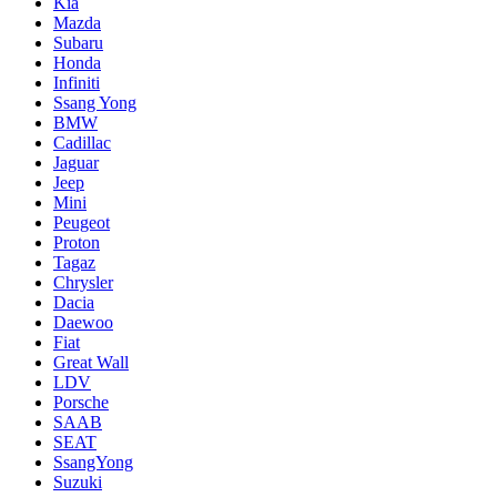
Kia
Mazda
Subaru
Honda
Infiniti
Ssang Yong
BMW
Cadillac
Jaguar
Jeep
Mini
Pеugеоt
Proton
Tagaz
Chrysler
Dacia
Daewoo
Fiat
Great Wall
LDV
Porsche
SAAB
SEAT
SsangYong
Suzuki