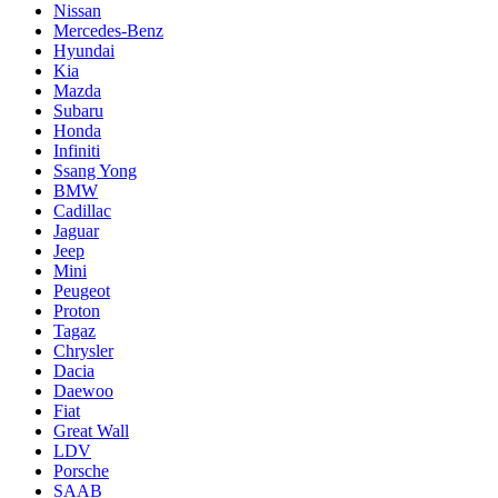
Nissan
Mercedes-Benz
Hyundai
Kia
Mazda
Subaru
Honda
Infiniti
Ssang Yong
BMW
Cadillac
Jaguar
Jeep
Mini
Pеugеоt
Proton
Tagaz
Chrysler
Dacia
Daewoo
Fiat
Great Wall
LDV
Porsche
SAAB