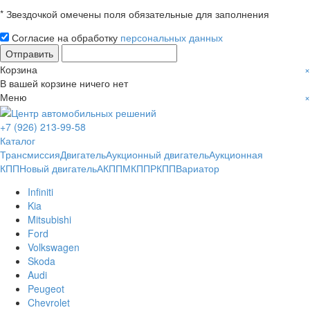
* Звездочкой омечены поля обязательные для заполнения
Согласие на обработку
персональных данных
Отправить
Корзина
×
В вашей корзине ничего нет
Меню
×
+7 (926) 213-99-58
Каталог
Трансмиссия
Двигатель
Аукционный двигатель
Аукционная
КПП
Новый двигатель
АКПП
МКПП
РКПП
Вариатор
Infiniti
Kia
Mitsubishi
Ford
Volkswagen
Skoda
Audi
Peugeot
Chevrolet